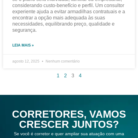
considerando custo-benefício e perfil. Um consultor
experiente ajuda a evitar armadilhas contratuais e a
encontrar a opção mais adequada às suas
necessidades, equilibrando preço, qualidade e
segurança.
LEIA MAIS »
agosto 12, 2025
Nenhum comentário
1
2
3
4
CORRETORES, VAMOS
CRESCER JUNTOS?
Se você é corretor e quer ampliar sua atuação com uma