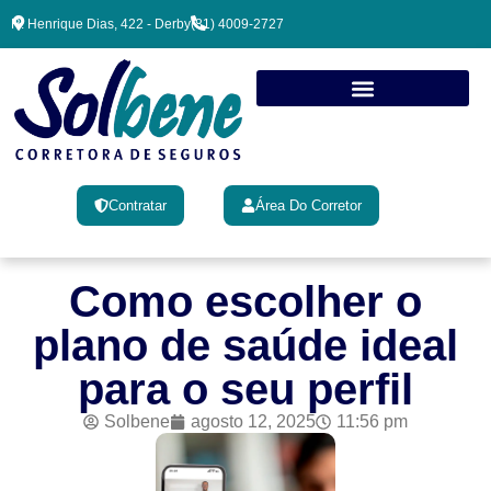
R. Henrique Dias, 422 - Derby
(81) 4009-2727
Contratar
Área Do Corretor
Como escolher o
plano de saúde ideal
para o seu perfil
Solbene
agosto 12, 2025
11:56 pm