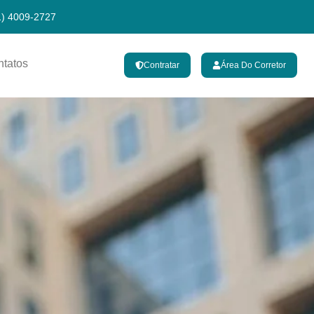
1) 4009-2727
ntatos
Contratar
Área Do Corretor