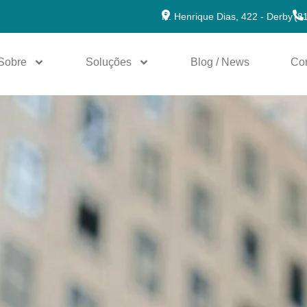
R. Henrique Dias, 422 - Derby
(8
Sobre
Soluções
Blog / News
Co